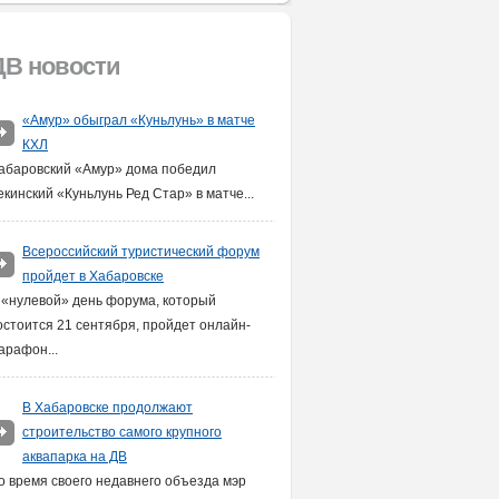
ДВ новости
«Амур» обыграл «Куньлунь» в матче
КХЛ
абаровский «Амур» дома победил
екинский «Куньлунь Ред Стар» в матче...
Всероссийский туристический форум
пройдет в Хабаровске
 «нулевой» день форума, который
остоится 21 сентября, пройдет онлайн-
арафон...
В Хабаровске продолжают
строительство самого крупного
аквапарка на ДВ
о время своего недавнего объезда мэр