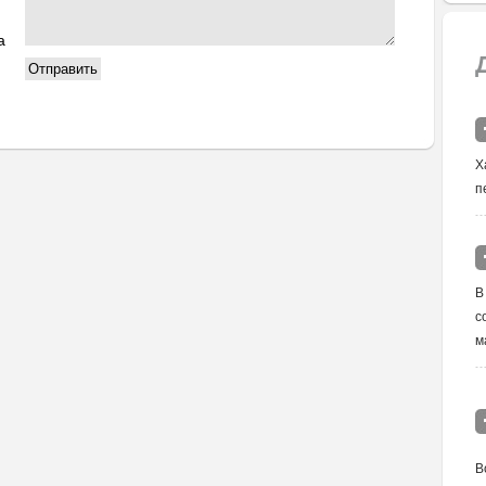
а
Х
п
В
с
м
В